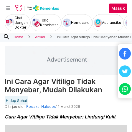
Masuk
Chat
Toko
dengan
Homecare
Asuransiku
Kesehatan
Dokter
search
Home
Artikel
Ini Cara Agar Vitiligo Tidak Menyebar, Mudah 
Ini Cara Agar Vitiligo Tidak
Menyebar, Mudah Dilakukan
Hidup Sehat
Ditinjau oleh
Redaksi Halodoc
11 Maret 2026
Cara Agar Vitiligo Tidak Menyebar: Lindungi Kulit