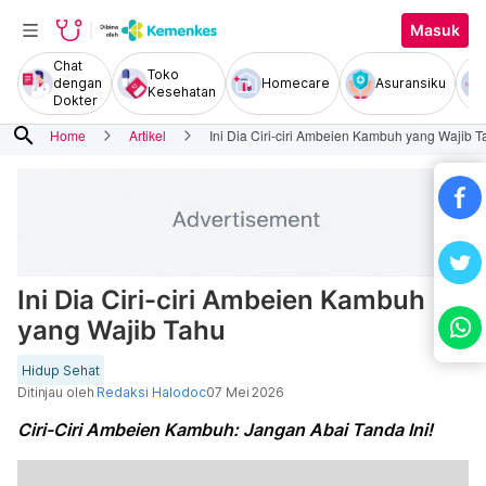
Masuk
Chat
Toko
dengan
Homecare
Asuransiku
Kesehatan
Dokter
search
Home
Artikel
Ini Dia Ciri-ciri Ambeien Kambuh yang Wajib T
Ini Dia Ciri-ciri Ambeien Kambuh
yang Wajib Tahu
Hidup Sehat
Ditinjau oleh
Redaksi Halodoc
07 Mei 2026
Ciri-Ciri Ambeien Kambuh: Jangan Abai Tanda Ini!