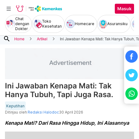
Masuk
Chat
Toko
dengan
Homecare
Asuransiku
Kesehatan
Dokter
search
Home
Artikel
Ini Jawaban Kenapa Mati: Tak Hanya Tubuh, T
Ini Jawaban Kenapa Mati: Tak
Hanya Tubuh, Tapi Juga Rasa.
Keputihan
Ditinjau oleh
Redaksi Halodoc
30 April 2026
Kenapa Mati? Dari Rasa Hingga Hidup, Ini Alasannya