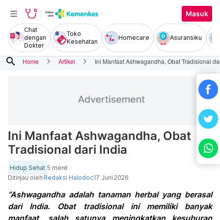
Masuk
Chat
Toko
dengan
Homecare
Asuransiku
Kesehatan
Dokter
search
Home
Artikel
Ini Manfaat Ashwagandha, Obat Tradisional dar
Ini Manfaat Ashwagandha, Obat
Tradisional dari India
Hidup Sehat
5 menit
Ditinjau oleh
Redaksi Halodoc
17 Juni 2026
“Ashwagandha adalah tanaman herbal yang berasal
dari India. Obat tradisional ini memiliki banyak
manfaat, salah satunya meningkatkan kesuburan