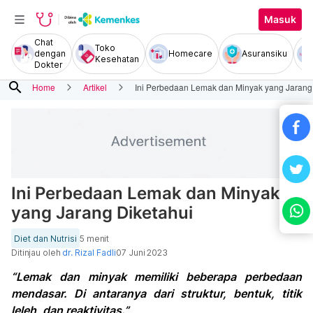
Masuk
Chat
Toko
dengan
Homecare
Asuransiku
Kesehatan
Dokter
search
Home
Artikel
Ini Perbedaan Lemak dan Minyak yang Jarang
Ini Perbedaan Lemak dan Minyak
yang Jarang Diketahui
Diet dan Nutrisi
5 menit
Ditinjau oleh
dr. Rizal Fadli
07 Juni 2023
“Lemak dan minyak memiliki beberapa perbedaan
mendasar. Di antaranya dari struktur, bentuk, titik
leleh, dan reaktivitas.”