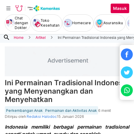
Masuk
Chat
Toko
dengan
Homecare
Asuransiku
Kesehatan
Dokter
search
Home
Artikel
Ini Permainan Tradisional Indonesia yang M
Ini Permainan Tradisional Indonesia
yang Menyenangkan dan
Menyehatkan
Perkembangan Anak
Permainan dan Aktivitas Anak
6 menit
Ditinjau oleh
Redaksi Halodoc
15 Januari 2026
Indonesia memiliki berbagai permainan tradisional