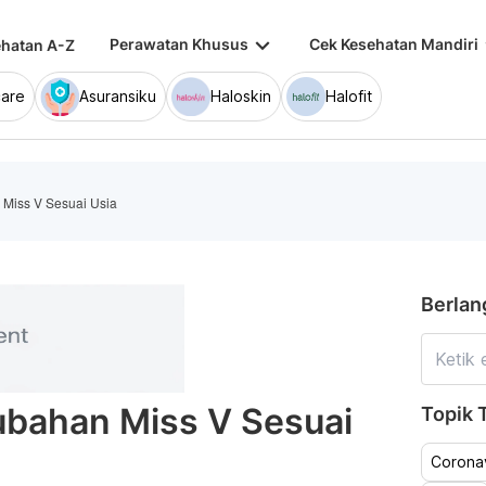
keyboard_arrow_down
keybo
Perawatan Khusus
Cek Kesehatan Mandiri
hatan A-Z
are
Asuransiku
Haloskin
Halofit
 Miss V Sesuai Usia
Berlan
rubahan Miss V Sesuai
Topik T
Coronav