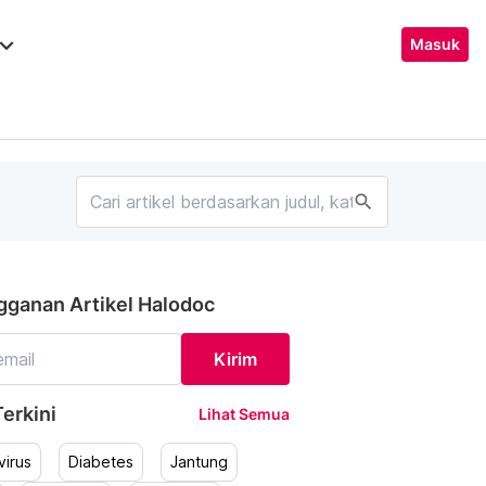
ard_arrow_down
Masuk
search
gganan Artikel Halodoc
Kirim
erkini
Lihat Semua
irus
Diabetes
Jantung