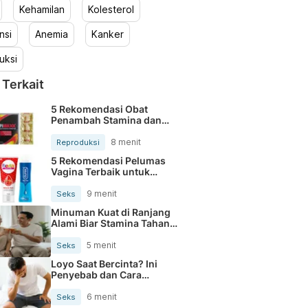
Kehamilan
Kolesterol
nsi
Anemia
Kanker
uksi
 Terkait
5 Rekomendasi Obat
Penambah Stamina dan
Performa Pria Dewasa
8 menit
Reproduksi
5 Rekomendasi Pelumas
Vagina Terbaik untuk
Berhubungan Intim
9 menit
Seks
Minuman Kuat di Ranjang
Alami Biar Stamina Tahan
Lama
5 menit
Seks
Loyo Saat Bercinta? Ini
Penyebab dan Cara
Mengatasinya
6 menit
Seks