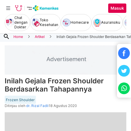
Masuk
Chat
Toko
dengan
Homecare
Asuransiku
Kesehatan
Dokter
search
Home
Artikel
Inilah Gejala Frozen Shoulder Berdasarkan T
Inilah Gejala Frozen Shoulder
Berdasarkan Tahapannya
Frozen Shoulder
Ditinjau oleh
dr. Rizal Fadli
18 Agustus 2020