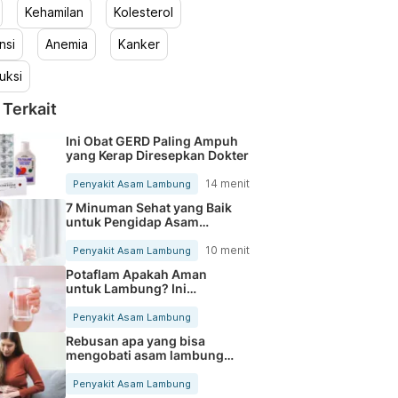
Kehamilan
Kolesterol
nsi
Anemia
Kanker
uksi
 Terkait
Ini Obat GERD Paling Ampuh
yang Kerap Diresepkan Dokter
14 menit
Penyakit Asam Lambung
7 Minuman Sehat yang Baik
untuk Pengidap Asam
Lambung
10 menit
Penyakit Asam Lambung
Potaflam Apakah Aman
untuk Lambung? Ini
Jawabannya
Penyakit Asam Lambung
Rebusan apa yang bisa
mengobati asam lambung?
Ini solusinya
Penyakit Asam Lambung