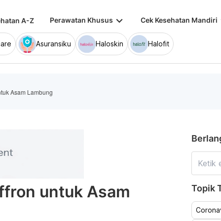
keyboard_arrow_down
keybo
Perawatan Khusus
Cek Kesehatan Mandiri
hatan A-Z
are
Asuransiku
Haloskin
Halofit
 untuk Asam Lambung
Berlan
affron untuk Asam
Topik T
Coronav