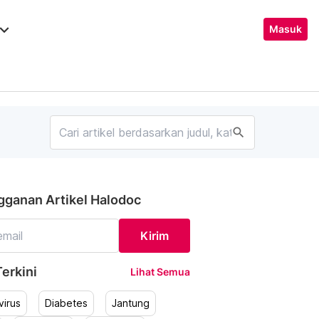
ard_arrow_down
Masuk
search
gganan Artikel Halodoc
Kirim
erkini
Lihat Semua
irus
Diabetes
Jantung