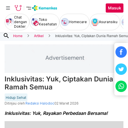
Masuk
Chat
Toko
dengan
Homecare
Asuransiku
Kesehatan
Dokter
search
Home
Artikel
Inklusivitas: Yuk, Ciptakan Dunia Ramah Sem
Inklusivitas: Yuk, Ciptakan Dunia
Ramah Semua
Hidup Sehat
Ditinjau oleh
Redaksi Halodoc
02 Maret 2026
Inklusivitas: Yuk, Rayakan Perbedaan Bersama!