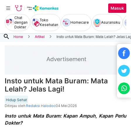
Masuk
Chat
Toko
dengan
Homecare
Asuransiku
Kesehatan
Dokter
search
Home
Artikel
Insto untuk Mata Buram: Mata Lelah? Jelas Lag
Insto untuk Mata Buram: Mata
Lelah? Jelas Lagi!
Hidup Sehat
Ditinjau oleh
Redaksi Halodoc
04 Mei 2026
Insto untuk Mata Buram: Kapan Ampuh, Kapan Perlu
Dokter?