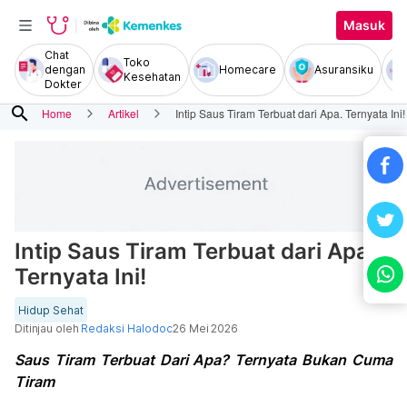
Masuk
Chat
Toko
dengan
Homecare
Asuransiku
Kesehatan
Dokter
search
Home
Artikel
Intip Saus Tiram Terbuat dari Apa. Ternyata Ini!
Intip Saus Tiram Terbuat dari Apa.
Ternyata Ini!
Hidup Sehat
Ditinjau oleh
Redaksi Halodoc
26 Mei 2026
Saus Tiram Terbuat Dari Apa? Ternyata Bukan Cuma
Tiram