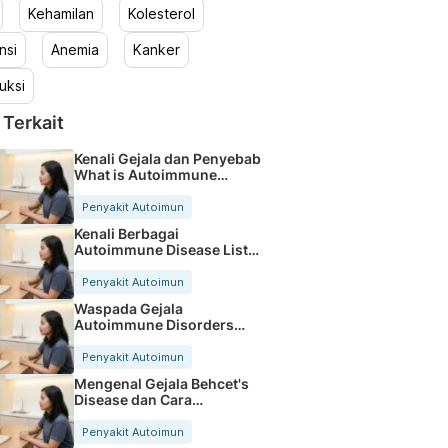
Kehamilan
Kolesterol
nsi
Anemia
Kanker
uksi
 Terkait
Kenali Gejala dan Penyebab
What is Autoimmune
Disease
Penyakit Autoimun
Kenali Berbagai
Autoimmune Disease List
Paling Lengkap
Penyakit Autoimun
Waspada Gejala
Autoimmune Disorders
yang Sering Diabaikan
Penyakit Autoimun
Mengenal Gejala Behcet's
Disease dan Cara
Mengatasinya
Penyakit Autoimun