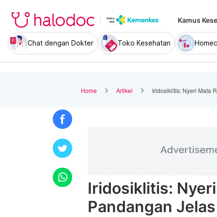
Kamus Kese
Chat dengan Dokter
Toko Kesehatan
Homec
Home
Artikel
Iridosiklitis: Nyeri Mat
Iridosiklitis: Nye
Pandangan Jelas