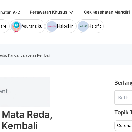
keyboard_arrow_down
keybo
Perawatan Khusus
Cek Kesehatan Mandiri
hatan A-Z
are
Asuransiku
Haloskin
Halofit
a Reda, Pandangan Jelas Kembali
Berlan
ri Mata Reda,
Topik T
 Kembali
Coronav