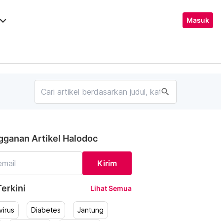
ard_arrow_down
Masuk
search
gganan Artikel Halodoc
Kirim
erkini
Lihat Semua
irus
Diabetes
Jantung