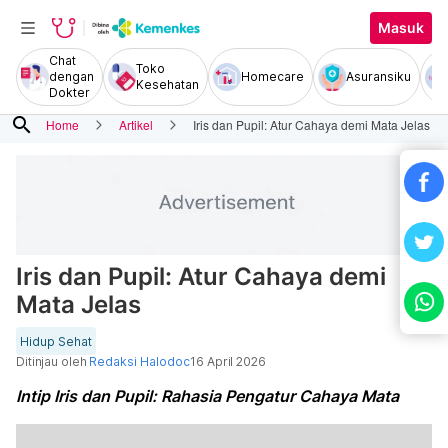
Masuk
Chat
Toko
dengan
Homecare
Asuransiku
Kesehatan
Dokter
search
Home
Artikel
Iris dan Pupil: Atur Cahaya demi Mata Jelas
Iris dan Pupil: Atur Cahaya demi
Mata Jelas
Hidup Sehat
Ditinjau oleh
Redaksi Halodoc
16 April 2026
Intip Iris dan Pupil: Rahasia Pengatur Cahaya Mata