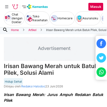
Masuk
Chat
Toko
dengan
Homecare
Asuransiku
Kesehatan
Dokter
search
Home
Artikel
Irisan Bawang Merah untuk Batuk Pilek, Solusi
Irisan Bawang Merah untuk Batuk
Pilek, Solusi Alami
Hidup Sehat
Ditinjau oleh
Redaksi Halodoc
23 Juni 2026
Irisan Bawang Merah: Jurus Ampuh Redakan Batuk
Pilek