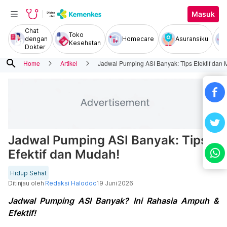
Masuk
Chat
Toko
dengan
Homecare
Asuransiku
Kesehatan
Dokter
search
Home
Artikel
Jadwal Pumping ASI Banyak: Tips Efektif dan
Jadwal Pumping ASI Banyak: Tips
Efektif dan Mudah!
Hidup Sehat
Ditinjau oleh
Redaksi Halodoc
19 Juni 2026
Jadwal Pumping ASI Banyak? Ini Rahasia Ampuh &
Efektif!