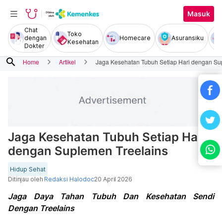
Masuk
Chat
Toko
dengan
Homecare
Asuransiku
Kesehatan
Dokter
search
Home
Artikel
Jaga Kesehatan Tubuh Setiap Hari dengan Su
Jaga Kesehatan Tubuh Setiap Hari
dengan Suplemen Treelains
Hidup Sehat
Ditinjau oleh
Redaksi Halodoc
20 April 2026
Jaga Daya Tahan Tubuh Dan Kesehatan Sendi
Dengan Treelains