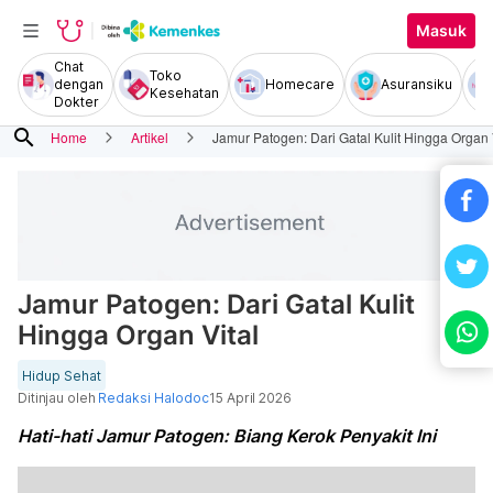
Masuk
Chat
Toko
dengan
Homecare
Asuransiku
Kesehatan
Dokter
search
Home
Artikel
Jamur Patogen: Dari Gatal Kulit Hingga Organ 
Jamur Patogen: Dari Gatal Kulit
Hingga Organ Vital
Hidup Sehat
Ditinjau oleh
Redaksi Halodoc
15 April 2026
Hati-hati Jamur Patogen: Biang Kerok Penyakit Ini