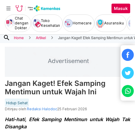
Masuk
Chat
Toko
dengan
Homecare
Asuransiku
Kesehatan
Dokter
search
Home
Artikel
Jangan Kaget! Efek Samping Mentimun untuk W
Jangan Kaget! Efek Samping
Mentimun untuk Wajah Ini
Hidup Sehat
Ditinjau oleh
Redaksi Halodoc
25 Februari 2026
Hati-hati, Efek Samping Mentimun untuk Wajah Tak
Disangka