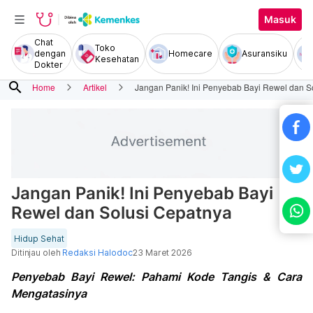
Masuk
Chat
Toko
dengan
Homecare
Asuransiku
Kesehatan
Dokter
search
Home
Artikel
Jangan Panik! Ini Penyebab Bayi Rewel dan S
Jangan Panik! Ini Penyebab Bayi
Rewel dan Solusi Cepatnya
Hidup Sehat
Ditinjau oleh
Redaksi Halodoc
23 Maret 2026
Penyebab Bayi Rewel: Pahami Kode Tangis & Cara
Mengatasinya