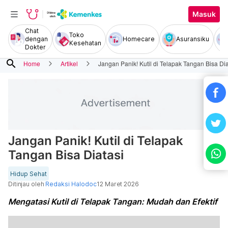
Masuk
Chat
Toko
dengan
Homecare
Asuransiku
Kesehatan
Dokter
search
Home
Artikel
Jangan Panik! Kutil di Telapak Tangan Bisa Dia
Jangan Panik! Kutil di Telapak
Tangan Bisa Diatasi
Hidup Sehat
Ditinjau oleh
Redaksi Halodoc
12 Maret 2026
Mengatasi Kutil di Telapak Tangan: Mudah dan Efektif