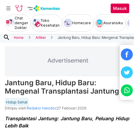
Masuk
Chat
Toko
dengan
Homecare
Asuransiku
Kesehatan
Dokter
search
Home
Artikel
Jantung Baru, Hidup Baru: Mengenal Transpla
Jantung Baru, Hidup Baru:
Mengenal Transplantasi Jantung
Hidup Sehat
Ditinjau oleh
Redaksi Halodoc
27 Februari 2026
Transplantasi Jantung: Jantung Baru, Peluang Hidup
Lebih Baik