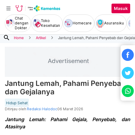
Masuk
Chat
Toko
dengan
Homecare
Asuransiku
Kesehatan
Dokter
search
Home
Artikel
Jantung Lemah, Pahami Penyebab dan Gejal
Jantung Lemah, Pahami Penyebab
dan Gejalanya
Hidup Sehat
Ditinjau oleh
Redaksi Halodoc
06 Maret 2026
Jantung Lemah: Pahami Gejala, Penyebab, dan
Atasinya