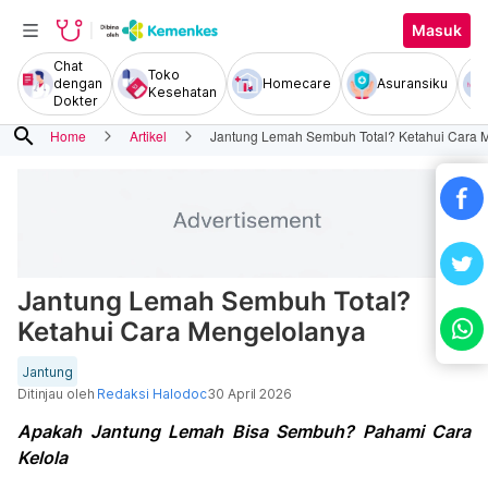
Masuk
Chat
Toko
dengan
Homecare
Asuransiku
Kesehatan
Dokter
search
Home
Artikel
Jantung Lemah Sembuh Total? Ketahui Cara 
Jantung Lemah Sembuh Total?
Ketahui Cara Mengelolanya
Jantung
Ditinjau oleh
Redaksi Halodoc
30 April 2026
Apakah Jantung Lemah Bisa Sembuh? Pahami Cara
Kelola