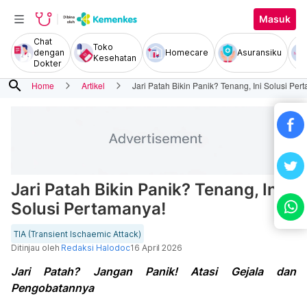
Masuk
Chat
Toko
dengan
Homecare
Asuransiku
Kesehatan
Dokter
search
Home
Artikel
Jari Patah Bikin Panik? Tenang, Ini Solusi Per
Jari Patah Bikin Panik? Tenang, Ini
Solusi Pertamanya!
TIA (Transient Ischaemic Attack)
Ditinjau oleh
Redaksi Halodoc
16 April 2026
Jari Patah? Jangan Panik! Atasi Gejala dan
Pengobatannya