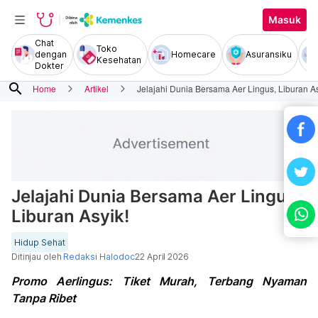
Masuk
Chat
Toko
dengan
Homecare
Asuransiku
Kesehatan
Dokter
search
Home
Artikel
Jelajahi Dunia Bersama Aer Lingus, Liburan As
Jelajahi Dunia Bersama Aer Lingus,
Liburan Asyik!
Hidup Sehat
Ditinjau oleh
Redaksi Halodoc
22 April 2026
Promo Aerlingus: Tiket Murah, Terbang Nyaman
Tanpa Ribet