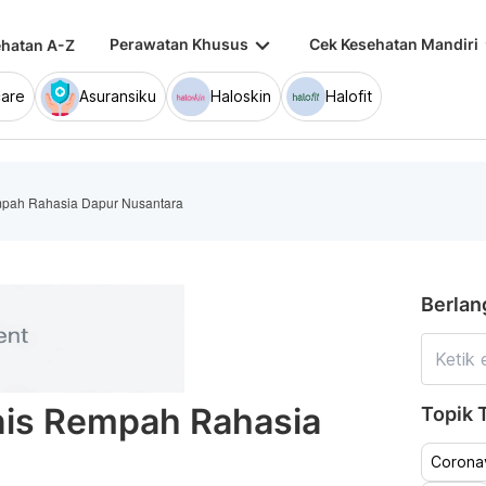
keyboard_arrow_down
keybo
Perawatan Khusus
Cek Kesehatan Mandiri
hatan A-Z
are
Asuransiku
Haloskin
Halofit
empah Rahasia Dapur Nusantara
Berlan
enis Rempah Rahasia
Topik T
Coronav