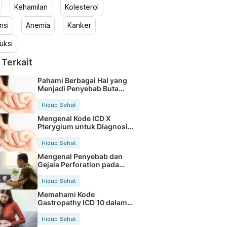
Kehamilan
Kolesterol
nsi
Anemia
Kanker
uksi
 Terkait
Pahami Berbagai Hal yang
Menjadi Penyebab Buta
Warna
Hidup Sehat
Mengenal Kode ICD X
Pterygium untuk Diagnosis
Mata
Hidup Sehat
Mengenal Penyebab dan
Gejala Perforation pada
Tubuh
Hidup Sehat
Memahami Kode
Gastropathy ICD 10 dalam
Rekam Medis Pasien
Hidup Sehat