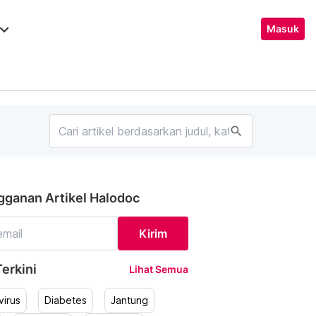
ard_arrow_down
Masuk
search
gganan Artikel Halodoc
Kirim
erkini
Lihat Semua
irus
Diabetes
Jantung