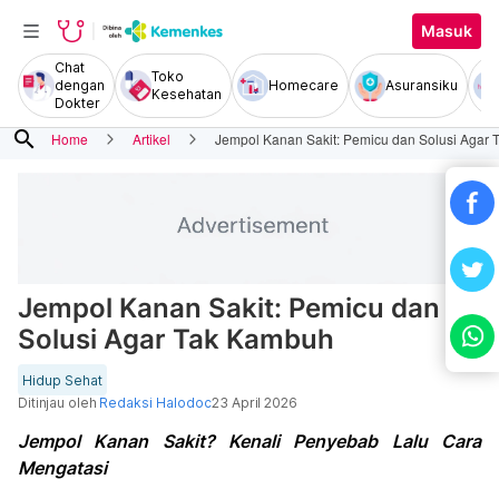
Masuk
Chat
Toko
dengan
Homecare
Asuransiku
Kesehatan
Dokter
search
Home
Artikel
Jempol Kanan Sakit: Pemicu dan Solusi Agar
Jempol Kanan Sakit: Pemicu dan
Solusi Agar Tak Kambuh
Hidup Sehat
Ditinjau oleh
Redaksi Halodoc
23 April 2026
Jempol Kanan Sakit? Kenali Penyebab Lalu Cara
Mengatasi