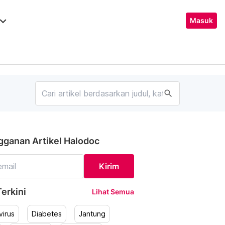
ard_arrow_down
Masuk
search
gganan Artikel Halodoc
Kirim
erkini
Lihat Semua
irus
Diabetes
Jantung