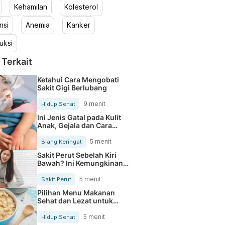
Kehamilan
Kolesterol
nsi
Anemia
Kanker
uksi
 Terkait
Ketahui Cara Mengobati
Sakit Gigi Berlubang
9 menit
Hidup Sehat
Ini Jenis Gatal pada Kulit
Anak, Gejala dan Cara
Mengobatinya
5 menit
Biang Keringat
Sakit Perut Sebelah Kiri
Bawah? Ini Kemungkinan
Penyebabnya
5 menit
Sakit Perut
Pilihan Menu Makanan
Sehat dan Lezat untuk
Mengurangi Kolesterol
5 menit
Hidup Sehat