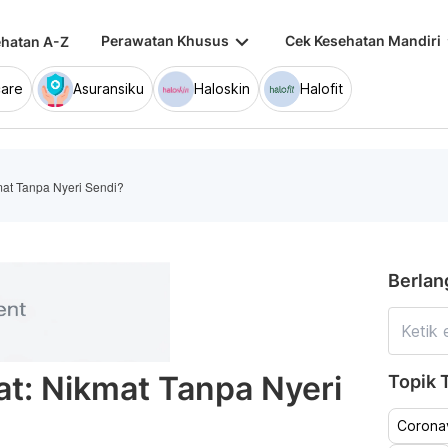
keyboard_arrow_down
keybo
Perawatan Khusus
Cek Kesehatan Mandiri
hatan A-Z
are
Asuransiku
Haloskin
Halofit
mat Tanpa Nyeri Sendi?
Berlan
t: Nikmat Tanpa Nyeri
Topik T
Coronav