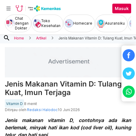
Masuk
Chat
Toko
dengan
Homecare
Asuransiku
Kesehatan
Dokter
search
Home
Artikel
Jenis Makanan Vitamin D: Tulang Kuat, Imun T
Jenis Makanan Vitamin D: Tulang
Kuat, Imun Terjaga
Vitamin D
8 menit
Ditinjau oleh
Redaksi Halodoc
10 Juni 2026
Jenis makanan vitamin D, contohnya ada ikan
berlemak, minyak hati ikan kod (cod liver oil), kuning
telur, dan hati sapi.