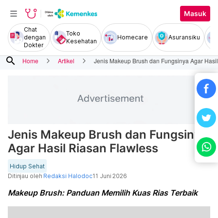
Masuk
Chat
Toko
dengan
Homecare
Asuransiku
Kesehatan
Dokter
search
Home
Artikel
Jenis Makeup Brush dan Fungsinya Agar Hasil
Jenis Makeup Brush dan Fungsinya
Agar Hasil Riasan Flawless
Hidup Sehat
Ditinjau oleh
Redaksi Halodoc
11 Juni 2026
Makeup Brush: Panduan Memilih Kuas Rias Terbaik