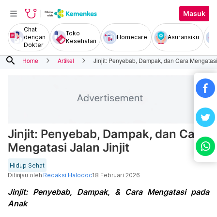
Masuk
Chat
Toko
dengan
Homecare
Asuransiku
Kesehatan
Dokter
search
Home
Artikel
Jinjit: Penyebab, Dampak, dan Cara Mengatasi 
Jinjit: Penyebab, Dampak, dan Cara
Mengatasi Jalan Jinjit
Hidup Sehat
Ditinjau oleh
Redaksi Halodoc
18 Februari 2026
Jinjit: Penyebab, Dampak, & Cara Mengatasi pada
Anak