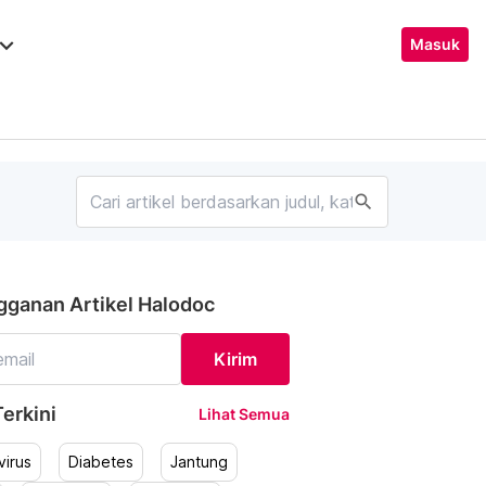
ard_arrow_down
Masuk
search
gganan Artikel Halodoc
Kirim
erkini
Lihat Semua
irus
Diabetes
Jantung