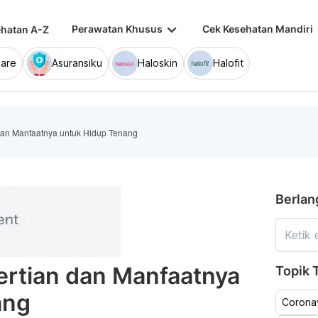
keyboard_arrow_down
keybo
Perawatan Khusus
Cek Kesehatan Mandiri
hatan A-Z
are
Asuransiku
Haloskin
Halofit
 dan Manfaatnya untuk Hidup Tenang
Berlan
ertian dan Manfaatnya
Topik T
ang
Coronav