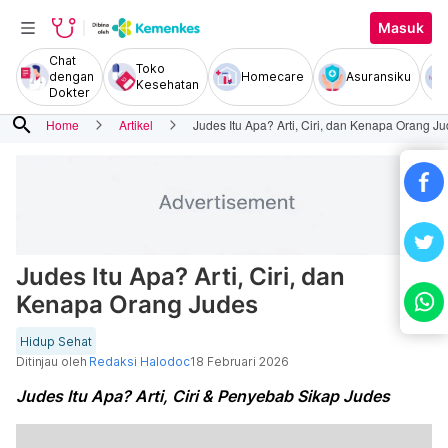
Masuk
Chat
Toko
dengan
Homecare
Asuransiku
Kesehatan
Dokter
search
Home
Artikel
Judes Itu Apa? Arti, Ciri, dan Kenapa Orang J
Judes Itu Apa? Arti, Ciri, dan
Kenapa Orang Judes
Hidup Sehat
Ditinjau oleh
Redaksi Halodoc
18 Februari 2026
Judes Itu Apa? Arti, Ciri & Penyebab Sikap Judes