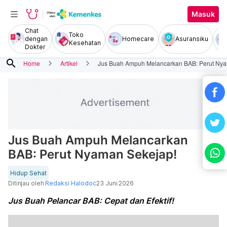
Masuk
Chat
Toko
dengan
Homecare
Asuransiku
Kesehatan
Dokter
search
Home
Artikel
Jus Buah Ampuh Melancarkan BAB: Perut Nya
Jus Buah Ampuh Melancarkan
BAB: Perut Nyaman Sekejap!
Hidup Sehat
Ditinjau oleh
Redaksi Halodoc
23 Juni 2026
Jus Buah Pelancar BAB: Cepat dan Efektif!