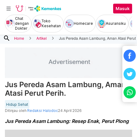
Masuk
Chat
Toko
dengan
Homecare
Asuransiku
Kesehatan
Dokter
search
Home
Artikel
Jus Pereda Asam Lambung, Aman Atasi Perut 
Jus Pereda Asam Lambung, Aman
Atasi Perut Perih.
Hidup Sehat
Ditinjau oleh
Redaksi Halodoc
24 April 2026
Jus Pereda Asam Lambung: Resep Enak, Perut Plong