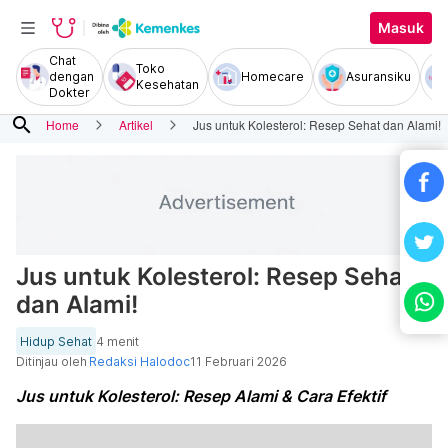
Masuk
Chat
Toko
dengan
Homecare
Asuransiku
Kesehatan
Dokter
search
Home
Artikel
Jus untuk Kolesterol: Resep Sehat dan Alami!
Jus untuk Kolesterol: Resep Sehat
dan Alami!
Hidup Sehat
4 menit
Ditinjau oleh
Redaksi Halodoc
11 Februari 2026
Jus untuk Kolesterol: Resep Alami & Cara Efektif