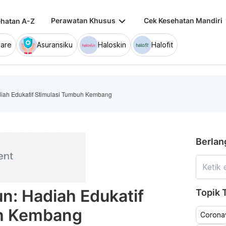
keyboard_arrow_down
keybo
Perawatan Khusus
Cek Kesehatan Mandiri
hatan A-Z
are
Asuransiku
Haloskin
Halofit
iah Edukatif Stimulasi Tumbuh Kembang
Berlan
n: Hadiah Edukatif
Topik T
uh Kembang
Coronav