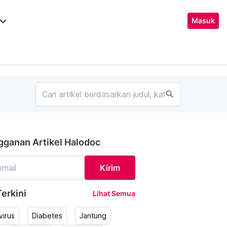
ard_arrow_down
Masuk
search
gganan Artikel Halodoc
Kirim
erkini
Lihat Semua
irus
Diabetes
Jantung