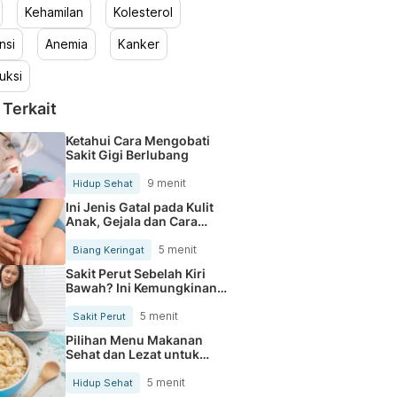
Kehamilan
Kolesterol
nsi
Anemia
Kanker
uksi
 Terkait
Ketahui Cara Mengobati
Sakit Gigi Berlubang
9 menit
Hidup Sehat
Ini Jenis Gatal pada Kulit
Anak, Gejala dan Cara
Mengobatinya
5 menit
Biang Keringat
Sakit Perut Sebelah Kiri
Bawah? Ini Kemungkinan
Penyebabnya
5 menit
Sakit Perut
Pilihan Menu Makanan
Sehat dan Lezat untuk
Mengurangi Kolesterol
5 menit
Hidup Sehat