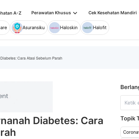
keyboard_arrow_down
keybo
Perawatan Khusus
Cek Kesehatan Mandiri
hatan A-Z
are
Asuransiku
Haloskin
Halofit
Diabetes: Cara Atasi Sebelum Parah
Berlan
nanah Diabetes: Cara
Topik T
arah
Coronav