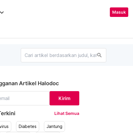
ard_arrow_down
Masuk
search
gganan Artikel Halodoc
Kirim
erkini
Lihat Semua
irus
Diabetes
Jantung