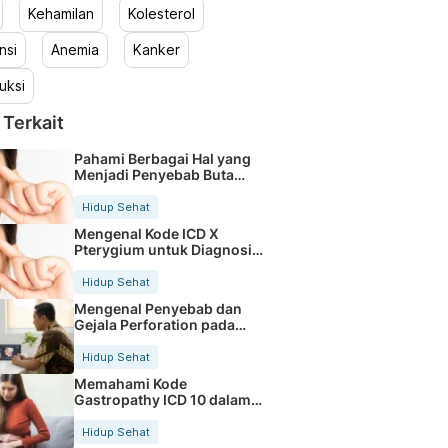
Kehamilan
Kolesterol
nsi
Anemia
Kanker
uksi
 Terkait
Pahami Berbagai Hal yang
Menjadi Penyebab Buta
Warna
Hidup Sehat
Mengenal Kode ICD X
Pterygium untuk Diagnosis
Mata
Hidup Sehat
Mengenal Penyebab dan
Gejala Perforation pada
Tubuh
Hidup Sehat
Memahami Kode
Gastropathy ICD 10 dalam
Rekam Medis Pasien
Hidup Sehat