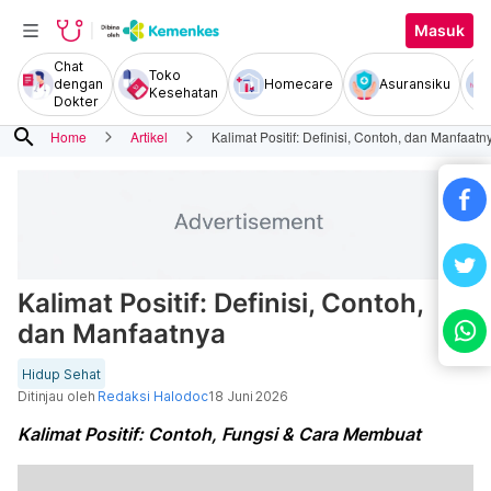
Masuk
Chat
Toko
dengan
Homecare
Asuransiku
Kesehatan
Dokter
search
Home
Artikel
Kalimat Positif: Definisi, Contoh, dan Manfaatn
Kalimat Positif: Definisi, Contoh,
dan Manfaatnya
Hidup Sehat
Ditinjau oleh
Redaksi Halodoc
18 Juni 2026
Kalimat Positif: Contoh, Fungsi & Cara Membuat