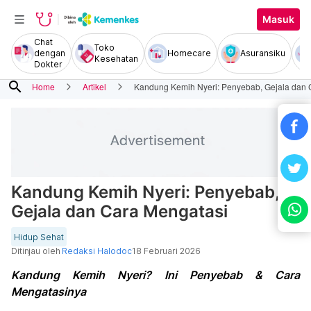
Masuk
Chat
Toko
dengan
Homecare
Asuransiku
Kesehatan
Dokter
search
Home
Artikel
Kandung Kemih Nyeri: Penyebab, Gejala dan 
Kandung Kemih Nyeri: Penyebab,
Gejala dan Cara Mengatasi
Hidup Sehat
Ditinjau oleh
Redaksi Halodoc
18 Februari 2026
Kandung Kemih Nyeri? Ini Penyebab & Cara
Mengatasinya