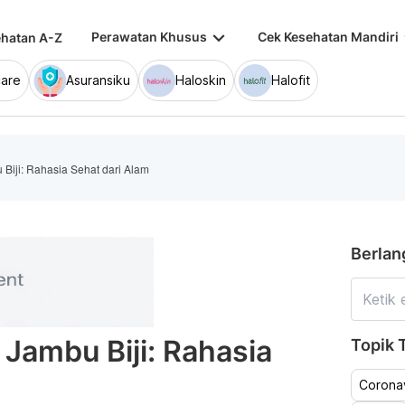
keyboard_arrow_down
keybo
Perawatan Khusus
Cek Kesehatan Mandiri
hatan A-Z
are
Asuransiku
Haloskin
Halofit
iji: Rahasia Sehat dari Alam
Berlan
Jambu Biji: Rahasia
Topik T
Coronav