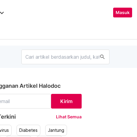
ard_arrow_down
Masuk
search
gganan Artikel Halodoc
Kirim
erkini
Lihat Semua
irus
Diabetes
Jantung