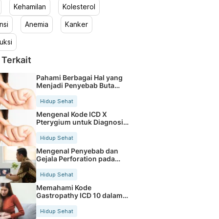
Kehamilan
Kolesterol
nsi
Anemia
Kanker
uksi
 Terkait
Pahami Berbagai Hal yang
Menjadi Penyebab Buta
Warna
Hidup Sehat
Mengenal Kode ICD X
Pterygium untuk Diagnosis
Mata
Hidup Sehat
Mengenal Penyebab dan
Gejala Perforation pada
Tubuh
Hidup Sehat
Memahami Kode
Gastropathy ICD 10 dalam
Rekam Medis Pasien
Hidup Sehat