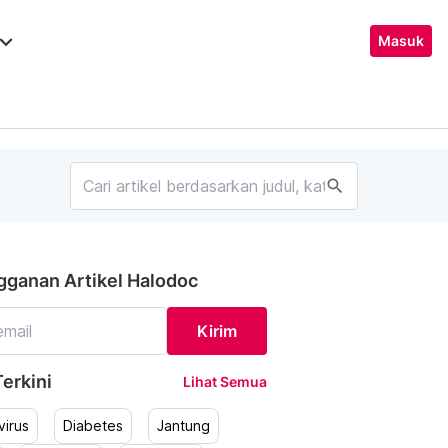
ard_arrow_down
Masuk
search
gganan Artikel Halodoc
Kirim
erkini
Lihat Semua
irus
Diabetes
Jantung