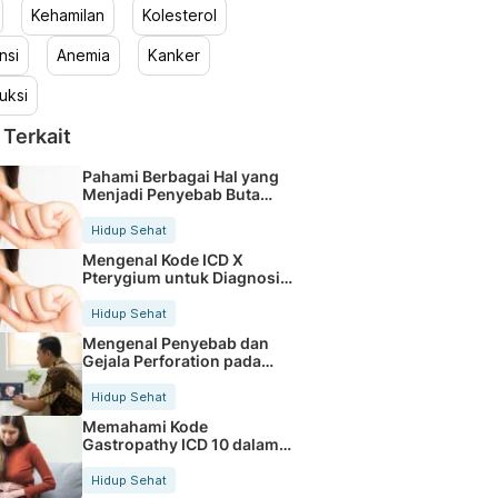
Kehamilan
Kolesterol
nsi
Anemia
Kanker
uksi
 Terkait
Pahami Berbagai Hal yang
Menjadi Penyebab Buta
Warna
Hidup Sehat
Mengenal Kode ICD X
Pterygium untuk Diagnosis
Mata
Hidup Sehat
Mengenal Penyebab dan
Gejala Perforation pada
Tubuh
Hidup Sehat
Memahami Kode
Gastropathy ICD 10 dalam
Rekam Medis Pasien
Hidup Sehat