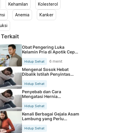
Kehamilan
Kolesterol
nsi
Anemia
Kanker
uksi
 Terkait
Obat Pengering Luka
Kelamin Pria di Apotik Cepat
Aman
6 menit
Hidup Sehat
Mengenal Sosok Hebat
Dibalik Istilah Penyintas
Kanker
Hidup Sehat
Penyebab dan Cara
Mengatasi Hernia
Umbilicalis Secara Tepat
Hidup Sehat
Kenali Berbagai Gejala Asam
Lambung yang Perlu
Diwaspadai
Hidup Sehat