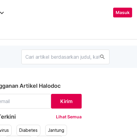
ard_arrow_down
Masuk
search
gganan Artikel Halodoc
Kirim
erkini
Lihat Semua
irus
Diabetes
Jantung