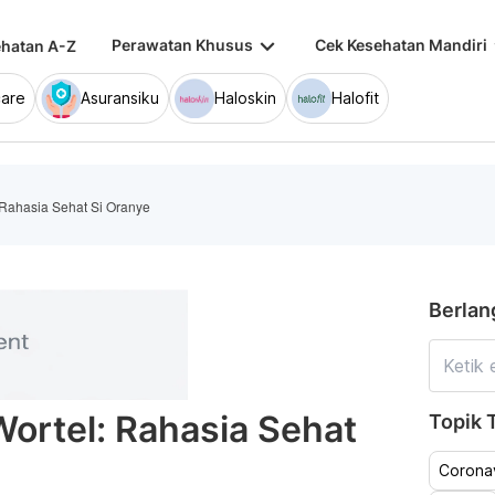
keyboard_arrow_down
keybo
Perawatan Khusus
Cek Kesehatan Mandiri
hatan A-Z
are
Asuransiku
Haloskin
Halofit
 Rahasia Sehat Si Oranye
Berlan
ortel: Rahasia Sehat
Topik T
Coronav