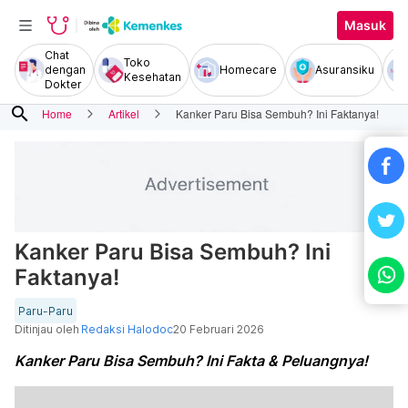
Masuk
Chat
Toko
dengan
Homecare
Asuransiku
Kesehatan
Dokter
search
Home
Artikel
Kanker Paru Bisa Sembuh? Ini Faktanya!
Kanker Paru Bisa Sembuh? Ini
Faktanya!
Paru-Paru
Ditinjau oleh
Redaksi Halodoc
20 Februari 2026
Kanker Paru Bisa Sembuh? Ini Fakta & Peluangnya!