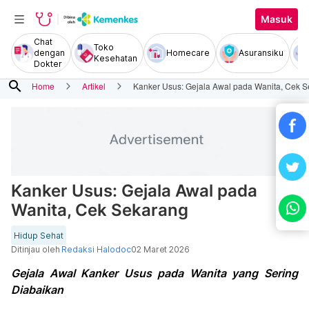
Masuk
Chat
Toko
dengan
Homecare
Asuransiku
Kesehatan
Dokter
search
Home
Artikel
Kanker Usus: Gejala Awal pada Wanita, Cek 
Kanker Usus: Gejala Awal pada
Wanita, Cek Sekarang
Hidup Sehat
Ditinjau oleh
Redaksi Halodoc
02 Maret 2026
Gejala Awal Kanker Usus pada Wanita yang Sering
Diabaikan