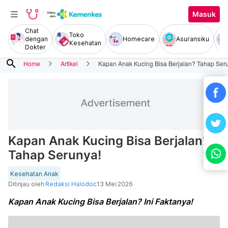
Masuk
Chat
Toko
dengan
Homecare
Asuransiku
Kesehatan
Dokter
search
Home
Artikel
Kapan Anak Kucing Bisa Berjalan? Tahap Ser
Kapan Anak Kucing Bisa Berjalan?
Tahap Serunya!
Kesehatan Anak
Ditinjau oleh
Redaksi Halodoc
13 Mei 2026
Kapan Anak Kucing Bisa Berjalan? Ini Faktanya!