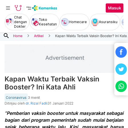
Masuk
Chat
Toko
dengan
Homecare
Asuransiku
Kesehatan
Dokter
search
Home
Artikel
Kapan Waktu Terbaik Vaksin Booster? Ini Kata 
Kapan Waktu Terbaik Vaksin
Booster? Ini Kata Ahli
Coronavirus
3 menit
Ditinjau oleh
dr. Rizal Fadli
31 Januari 2022
“Pemberian vaksin booster untuk masyarakat sebagai
bagian dari program pemerintah sudah mulai berjalan
sejak beberapa waktu lalu. Kini, masyarakat hanya