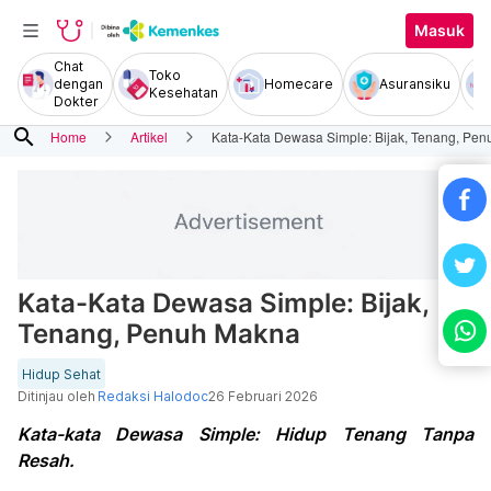
Masuk
Chat
Toko
dengan
Homecare
Asuransiku
Kesehatan
Dokter
search
Home
Artikel
Kata-Kata Dewasa Simple: Bijak, Tenang, Pe
Kata-Kata Dewasa Simple: Bijak,
Tenang, Penuh Makna
Hidup Sehat
Ditinjau oleh
Redaksi Halodoc
26 Februari 2026
Kata-kata Dewasa Simple: Hidup Tenang Tanpa
Resah.