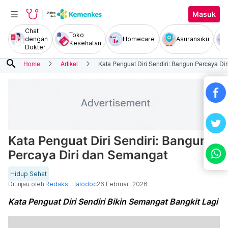
Masuk
Chat
Toko
dengan
Homecare
Asuransiku
Kesehatan
Dokter
search
Home
Artikel
Kata Penguat Diri Sendiri: Bangun Percaya Di
Kata Penguat Diri Sendiri: Bangun
Percaya Diri dan Semangat
Hidup Sehat
Ditinjau oleh
Redaksi Halodoc
26 Februari 2026
Kata Penguat Diri Sendiri Bikin Semangat Bangkit Lagi